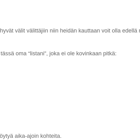
vät välit välittäjiin niin heidän kauttaan voit olla edellä 
 tässä oma “listani”, joka ei ole kovinkaan pitkä:
 löytyä aika-ajoin kohteita.