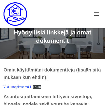
T
O
G
Hyödyllisiä linkkejä ja omat
G
L
dokumentit
E
N
A
V
I
G
A
Omia käyttämiäni dokumentteja (lisään sitä
T
I
mukaan kun ehdin):
O
N
Vuokrasopimusmalli
Lataa
Asuntosijoittamiseen liittyviä sivustoja,
blogeja, podeja sekä youtube kanavia
: